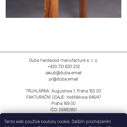
Z
Duba hardwood manufacture s. r. o.
á
+420 731 620 232
p
jakub@duba.email
a
pr@duba.email
t
í
TRUHLÁRNA: Augustova 1, Praha 163 00
FAKTURAČNÍ ÚDAJE: Hošťálkova 646/47
Praha 169 00
IČO: 05882851
Tento web používá soubory cookie. Dalším procházením
Informace pro vás