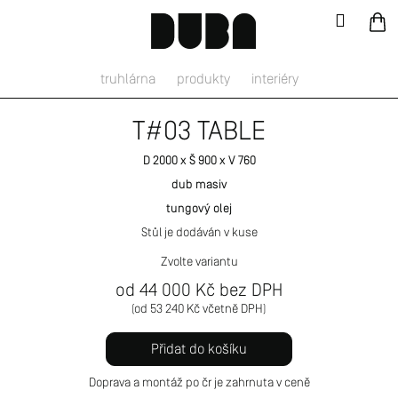
Přejít
K
Ná
Přihláš
na
o
Zpět
Zpět
obsah
ko
š
í
truhlárna
produkty
interiéry
C
k
o
T#03 TABLE
p
o
D 2000 x Š 900 x V 760
t
dub masiv
ř
tungový olej
e
Stůl je dodáván v kuse
b
Zvolte variantu
u
Měrná
od
44 000 Kč
bez DPH
j
cena:
od
53 240 Kč
e
t
Přidat do košíku
e
n