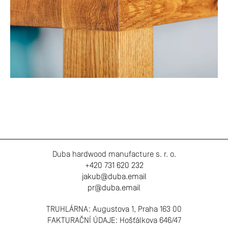
Z
Duba hardwood manufacture s. r. o.
á
+420 731 620 232
p
jakub@duba.email
a
pr@duba.email
t
í
TRUHLÁRNA: Augustova 1, Praha 163 00
FAKTURAČNÍ ÚDAJE: Hošťálkova 646/47